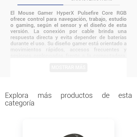
El Mouse Gamer HyperX Pulsefire Core RGB
ofrece control para navegación, trabajo, estudio
o gaming, según el sensor y el diseño de esta
versión. La conexión por cable brinda una
respuesta directa y evita depender de baterías
durante el uso. Su diseño gamer está orientado a
movimientos rápidos, accesos frecuentes y
sesiones prolongadas frente a la computadora.
La iluminación RGB acompaña la estética del
MOSTRAR MÁS
setup y resalta el diseño del periférico. El HyperX
Pulsefire Core ofrece lo esencial para los
jugadores que buscan un mouse para
videojuegos RGB sólido, cómodo y con cable El
diseño de HyperX mantiene una presentación
Explora más productos de esta
coherente con la línea y facilita integrarlo a
categoría
distintos tipos de setups.