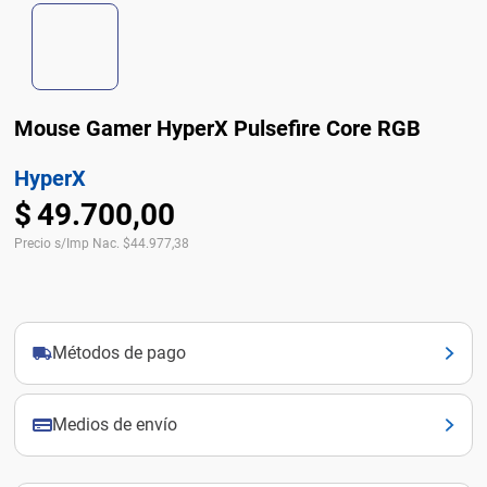
Mouse Gamer HyperX Pulsefire Core RGB
HyperX
$
49
.
700
,
00
Precio s/Imp Nac.
$
44.977,38
Métodos de pago
Medios de envío