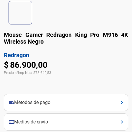
Mouse Gamer Redragon King Pro M916 4K
Wireless Negro
Redragon
$
86
.
900
,
00
Precio s/Imp Nac.
$
78.642,53
Métodos de pago
Medios de envío