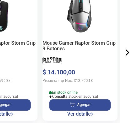
USB Ne
$
990
Precio s/
ptor Storm Grip
Mouse Gamer Raptor Storm Grip
9 Botones
Sin 
$
14
.
100
,
00
Disp
696,83
Precio s/Imp Nac.
$
12.760,18
En stock online
en sucursal
Consultá stock en sucursal
gregar
Agregar
talle
Ver detalle