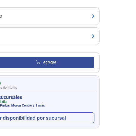
o
Agregar
e
tu domicilio
sucursales
l día
 Padua, Moron Centro
y 1 más
r disponibilidad por sucursal