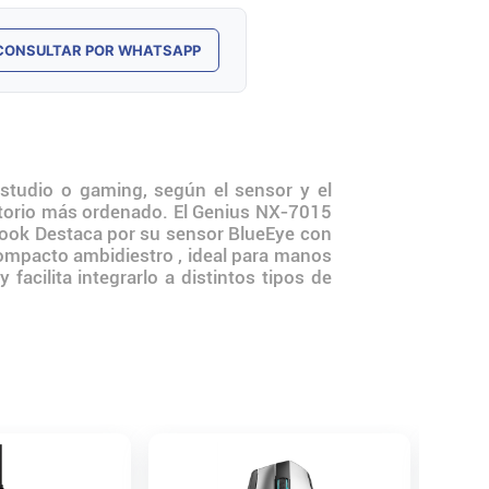
CONSULTAR POR WHATSAPP
studio o gaming, según el sensor y el
ritorio más ordenado. El Genius NX‑7015
book Destaca por su sensor BlueEye con
ompacto ambidiestro , ideal para manos
acilita integrarlo a distintos tipos de
Mouse G