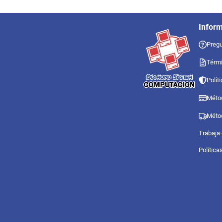
Infor
Pregu
Térmi
Polít
Méto
Méto
Trabaja
Politica