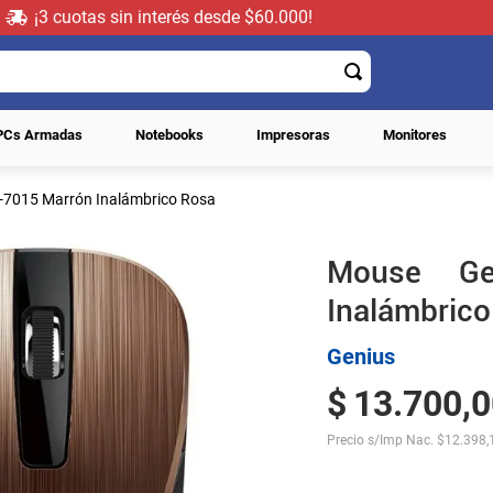
¡3 cuotas sin interés desde $60.000!
PCs Armadas
Notebooks
Impresoras
Monitores
-7015 Marrón Inalámbrico Rosa
Mouse Ge
Inalámbric
Genius
$
13
.
700
,
0
Precio s/Imp Nac.
$
12.398,