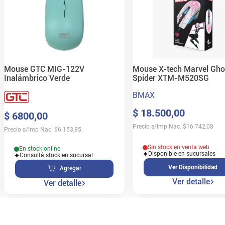
Mouse GTC MIG-122V
Mouse X-tech Marvel Gho
Inalámbrico Verde
Spider XTM-M520SG
BMAX
$
18
.
500
,
00
$
6800
,
00
Precio s/Imp Nac.
$
16.742,08
Precio s/Imp Nac.
$
6.153,85
Sin stock en venta web
En stock online
Disponible en sucursales
Consultá stock en sucursal
Ver Disponibilidad
Agregar
Ver detalle
Ver detalle