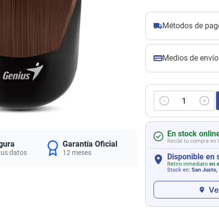
Métodos de pag
Medios de envío
－
＋
En stock onlin
Recibí tu compra en 
gura
Garantía Oficial
tus datos
12 meses
Disponible en 
Retiro inmediato
en e
Stock en:
San Justo,
Ve