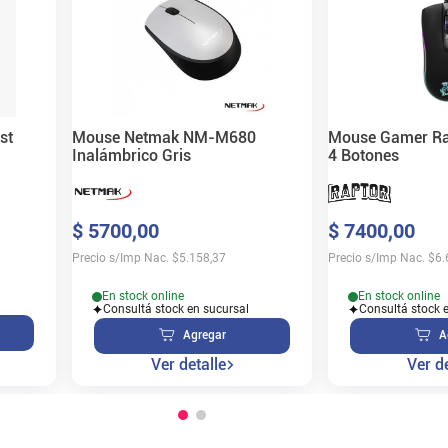
st
Mouse Netmak NM-M680
Mouse Gamer Ra
Inalámbrico Gris
4 Botones
$
5700
,
00
$
7400
,
00
Precio s/Imp Nac.
$
5.158,37
Precio s/Imp Nac.
$
6.
En stock online
En stock online
Consultá stock en sucursal
Consultá stock 
Agregar
A
Ver detalle
Ver de