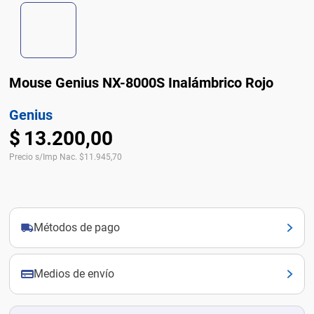
Mouse Genius NX-8000S Inalámbrico Rojo
Genius
$
13
.
200
,
00
Precio s/Imp Nac.
$
11.945,70
Métodos de pago
Medios de envío