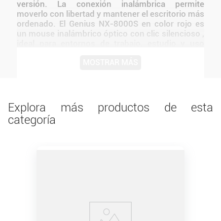
versión. La conexión inalámbrica permite
moverlo con libertad y mantener el escritorio más
ordenado. El Genius NX‑8000S en color rojo es
un mouse inalámbrico óptico con clic silencioso ,
ideal para entornos de trabajo, estudio y uso
doméstico Su formato compacto, sensor BlueEye
MOSTRAR MÁS
de 1200 DPI y alcance de hasta 10 m lo hacen
fiable y cómodo El diseño de Genius mantiene
una presentación coherente con la línea y facilita
integrarlo a distintos tipos de setups.
Explora más productos de esta
categoría