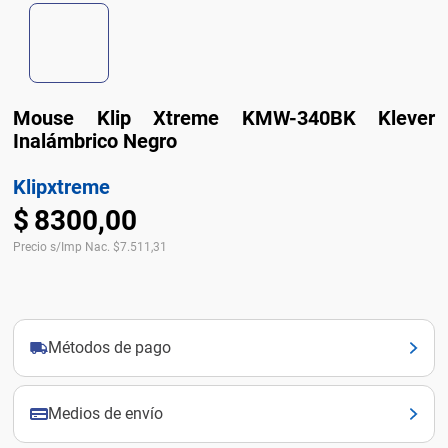
Mouse Klip Xtreme KMW-340BK Klever
Inalámbrico Negro
Klipxtreme
$
8300
,
00
Precio s/Imp Nac.
$
7.511,31
Métodos de pago
Medios de envío