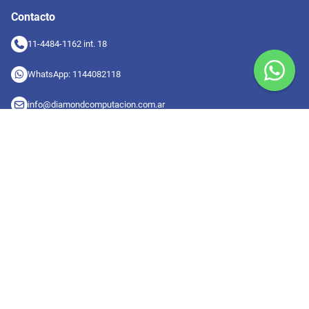
Contacto
11-4484-1162 int. 18
WhatsApp: 1144082118
info@diamondcomputacion.com.ar
Sucursales de retiro
09:00 a 20:00 hs
Conocé las sucursales
Seguinos en redes