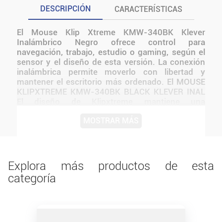
DESCRIPCIÓN
CARACTERÍSTICAS
El Mouse Klip Xtreme KMW-340BK Klever
Inalámbrico Negro ofrece control para
navegación, trabajo, estudio o gaming, según el
sensor y el diseño de esta versión. La conexión
inalámbrica permite moverlo con libertad y
mantener el escritorio más ordenado. El MOUSE
KLIPXTREME KMW-340BK BLACK KLEVER INAL
El diseño de Klipxtreme mantiene una
presentación coherente con la línea y facilita
MOSTRAR MÁS
integrarlo a distintos tipos de setups. La
propuesta combina funcionalidad, comodidad y
una presentación adecuada para el uso
cotidiano.
Explora más productos de esta
categoría