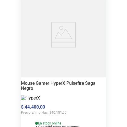
Mouse Gamer HyperX Pulsefire Saga
Negro
$
44
.
400
,
00
Precio s/Imp Nac.
$
40.181,00
En stock online
Consultá stock en sucursal