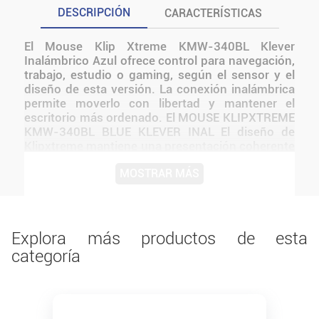
DESCRIPCIÓN
CARACTERÍSTICAS
El Mouse Klip Xtreme KMW-340BL Klever
Inalámbrico Azul ofrece control para navegación,
trabajo, estudio o gaming, según el sensor y el
diseño de esta versión. La conexión inalámbrica
permite moverlo con libertad y mantener el
escritorio más ordenado. El MOUSE KLIPXTREME
KMW-340BL BLUE KLEVER INAL El diseño de
Klipxtreme mantiene una presentación coherente
con la línea y facilita integrarlo a distintos tipos
MOSTRAR MÁS
de setups. La propuesta combina funcionalidad,
comodidad y una presentación adecuada para el
uso cotidiano.
Explora más productos de esta
categoría