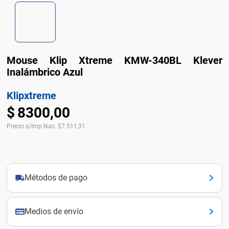
Mouse Klip Xtreme KMW-340BL Klever
Inalámbrico Azul
Klipxtreme
$
8300
,
00
Precio s/Imp Nac.
$
7.511,31
Métodos de pago
Medios de envío