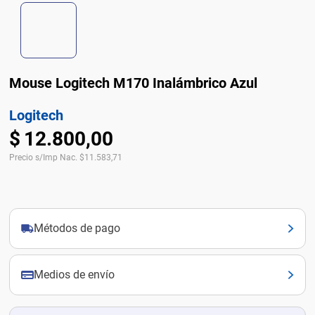
Mouse Logitech M170 Inalámbrico Azul
Logitech
$
12
.
800
,
00
Precio s/Imp Nac.
$
11.583,71
Métodos de pago
Medios de envío