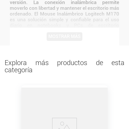
versión. La conexión inalámbrica permite
moverlo con libertad y mantener el escritorio más
ordenado. El Mouse Inalámbrico Logitech M170
es una solución simple y confiable para el uso
diario en notebooks y PCs de escritorio
Conectividad inalámbrica confiable mediante
MOSTRAR MÁS
receptor USB El diseño de Logitech mantiene una
presentación coherente con la línea y facilita
integrarlo a distintos tipos de setups.
Explora más productos de esta
categoría