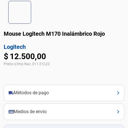
Mouse Logitech M170 Inalámbrico Rojo
Logitech
$
12
.
500
,
00
Precio s/Imp Nac.
$
11.312,22
Métodos de pago
Medios de envío