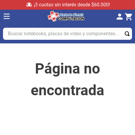
¡3 cuotas sin interés desde $60.000!
Buscar notebooks, placas de video y componentes...
Página no
encontrada