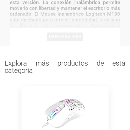
esta versión. La conexión inalámbrica permite
moverlo con libertad y mantener el escritorio más
ordenado. El Mouse Inalámbrico Logitech M190
está diseñado para ofrecer comodidad, precisión
y libertad de movimiento Conectividad
inalámbrica estable mediante receptor USB El
MOSTRAR MÁS
diseño de Logitech mantiene una presentación
coherente con la línea y facilita integrarlo a
distintos tipos de setups.
Explora más productos de esta
categoría