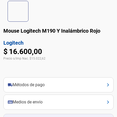
Mouse Logitech M190 Y Inalámbrico Rojo
Logitech
$
16
.
600
,
00
Precio s/Imp Nac.
$
15.022,62
Métodos de pago
Medios de envío