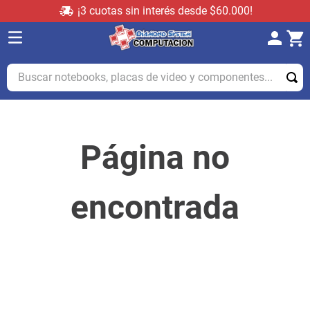
¡3 cuotas sin interés desde $60.000!
Buscar notebooks, placas de video y componentes...
Página no
encontrada