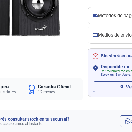
Métodos de pag
Medios de envío
Sin stock en v
Disponible en 
Retiro inmediato
en e
Stock en:
San Justo,
Ve
gura
Garantía Oficial
tus datos
12 meses
rés consultar stock en tu sucursal?
te asesoramos al instante.