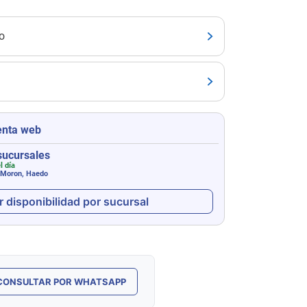
o
enta web
sucursales
l día
 Moron, Haedo
r disponibilidad por sucursal
CONSULTAR POR WHATSAPP