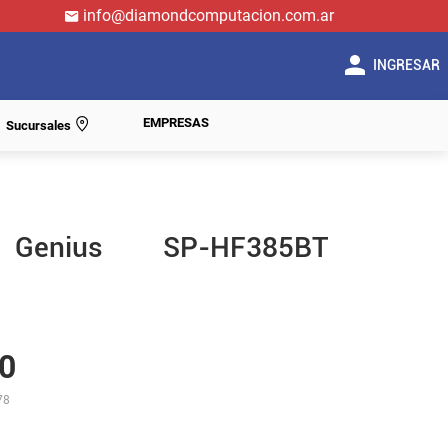
info@diamondcomputacion.com.ar
INGRESAR
EMPRESAS
Sucursales
 Genius SP-HF385BT
0
78