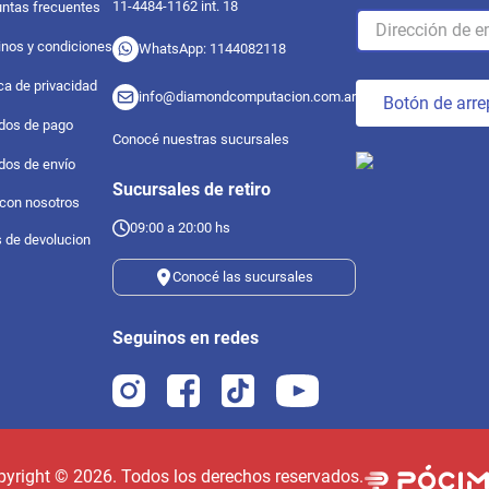
11-4484-1162 int. 18
ntas frecuentes
nos y condiciones
WhatsApp: 1144082118
ica de privacidad
info@diamondcomputacion.com.ar
Botón de arre
dos de pago
Conocé nuestras sucursales
dos de envío
Sucursales de retiro
 con nosotros
09:00 a 20:00 hs
s de devolucion
Conocé las sucursales
Seguinos en redes
pyright ©
2026
. Todos los derechos reservados.