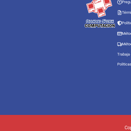
Pregu
Térmi
Polít
Méto
Méto
Trabaja
Politica
Co