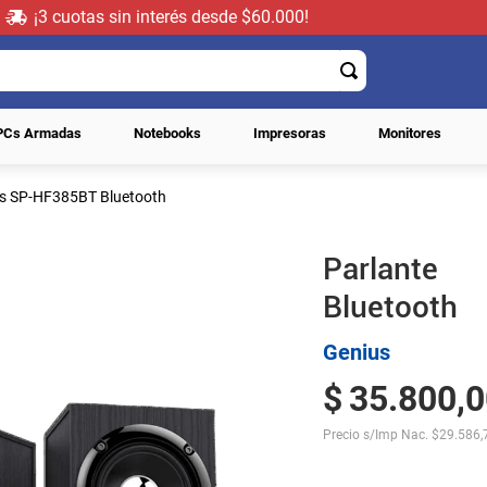
¡3 cuotas sin interés desde $60.000!
PCs Armadas
Notebooks
Impresoras
Monitores
us SP-HF385BT Bluetooth
Parlante
Bluetooth
Genius
$
35
.
800
,
0
Precio s/Imp Nac.
$
29.586,