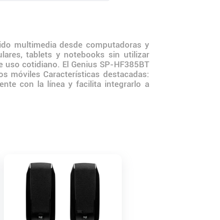
nido multimedia desde computadoras y
lares, tablets y notebooks sin utilizar
 de uso cotidiano. El Genius SP-HF385BT
os móviles Características destacadas:
 con la línea y facilita integrarlo a