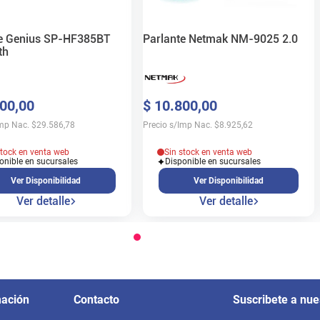
Parlante Netmak NM-9025 2.0
te Genius SP-HF385BT
th
$
10
.
800
,
00
00
,
00
Precio s/Imp Nac.
$
8.925,62
Imp Nac.
$
29.586,78
Sin stock en venta web
stock en venta web
Disponible en sucursales
onible en sucursales
Ver Disponibilidad
Ver Disponibilidad
Ver detalle
Ver detalle
mación
Contacto
Suscribete a nue