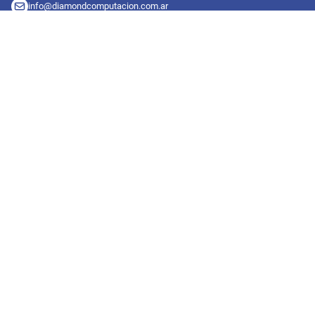
info@diamondcomputacion.com.ar
Sucursales de retiro
09:00 a 20:00 hs
Conocé las sucursales
Seguinos en redes
Suscribete a nuestro newsletter