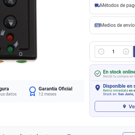
Métodos de pag
Medios de envío
－
＋
En stock onlin
Recibí tu compra en 
Disponible en 
gura
Garantía Oficial
Retiro inmediato
en e
tus datos
12 meses
Stock en:
San Justo,
Ve