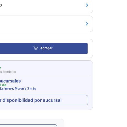
o
Agregar
e
tu domicilio
sucursales
l día
 Laferrere, Moron
y 3 más
r disponibilidad por sucursal