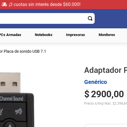
¡3 cuotas sin interés desde $60.000!
PCs Armadas
Notebooks
Impresoras
Monitores
r Placa de sonido USB 7.1
Adaptador P
Genérico
$
2900
,
00
Precio s/Imp Nac.
$
2.396,6