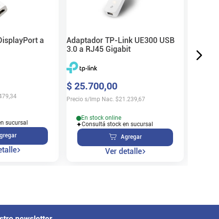
$
330
Precio s/
isplayPort a
Adaptador TP-Link UE300 USB
3.0 a RJ45 Gigabit
En s
$
25
.
700
,
00
Cons
479,34
Precio s/Imp Nac.
$
21.239,67
En stock online
en sucursal
Consultá stock en sucursal
gregar
Agregar
talle
Ver detalle
stro newsletter