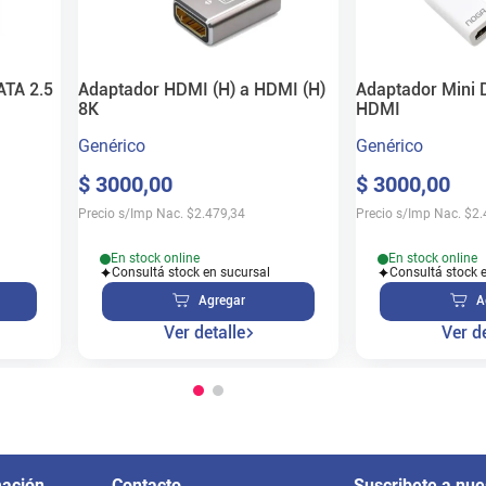
TA 2.5
Adaptador HDMI (H) a HDMI (H)
Adaptador Mini D
8K
HDMI
Genérico
Genérico
$
3000
,
00
$
3000
,
00
Precio s/Imp Nac.
$
2.479,34
Precio s/Imp Nac.
$
2.
En stock online
En stock online
Consultá stock en sucursal
Consultá stock 
Agregar
A
Ver detalle
Ver de
mación
Contacto
Suscribete a nue