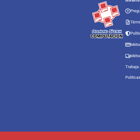
Pregu
Térmi
Polít
Méto
Méto
Trabaja
Politica