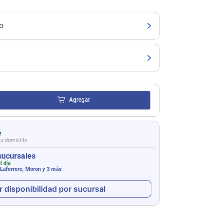
o
Agregar
e
tu domicilio
sucursales
l día
 Laferrere, Moron
y 3 más
r disponibilidad por sucursal