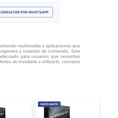
CONSULTAR POR WHATSAPP
ontenido multimedia y aplicaciones que
xigentes y creación de contenido. Este
 adecuado para usuarios que necesitan
es de instalarlo o utilizarlo, conviene
ENVÍO GRATIS
ENVÍO 
Placa d
5060 C