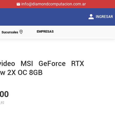
info@diamondcomputacion.com.ar
INGRESAR
EMPRESAS
Sucursales
video MSI GeForce RTX
w 2X OC 8GB
00
,92