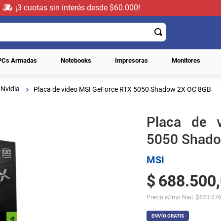
¡3 cuotas sin interés desde $60.000!
PCs Armadas
Notebooks
Impresoras
Monitores
Nvidia
Placa de video MSI GeForce RTX 5050 Shadow 2X OC 8GB
Placa de 
5050 Shado
MSI
$
688
.
500
,
Precio s/Imp Nac.
$
623.076
ENVÍO GRATIS