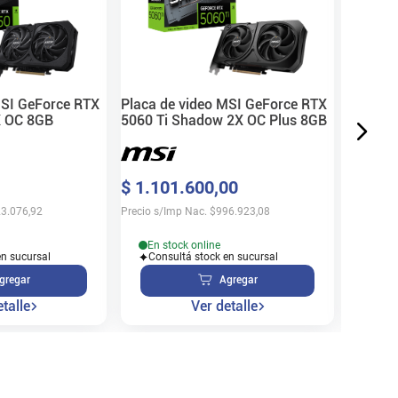
$
847
.
Precio s/
MSI GeForce RTX
Placa de video MSI GeForce RTX
 OC 8GB
5060 Ti Shadow 2X OC Plus 8GB
En s
$
1
.
101
.
600
,
00
Cons
3.076,92
Precio s/Imp Nac.
$
996.923,08
En stock online
en sucursal
Consultá stock en sucursal
gregar
Agregar
talle
Ver detalle