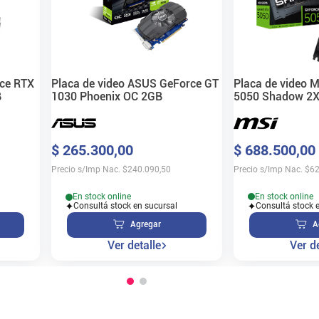
Placa de video 
rce RTX
Placa de video ASUS GeForce GT
5050 Shadow 2X
B
1030 Phoenix OC 2GB
$
688
.
500
,
00
$
265
.
300
,
00
Precio s/Imp Nac.
$
62
Precio s/Imp Nac.
$
240.090,50
En stock online
En stock online
Consultá stock 
Consultá stock en sucursal
A
Agregar
Ver de
Ver detalle