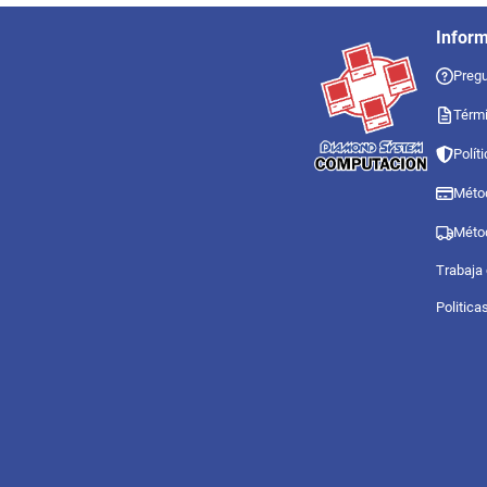
Infor
Pregu
Térmi
Polít
Méto
Méto
Trabaja
Politica