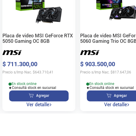
Placa de video MSI GeForce RTX
Placa de video MSI GeFo
5050 Gaming OC 8GB
5060 Gaming Trio OC 8G
$
711
.
300
,
00
$
903
.
500
,
00
Precio s/Imp Nac.
$
643.710,41
Precio s/Imp Nac.
$
817.647,06
En stock online
En stock online
Consultá stock en sucursal
Consultá stock en sucursal
Agregar
Agregar
Ver detalle
Ver detalle