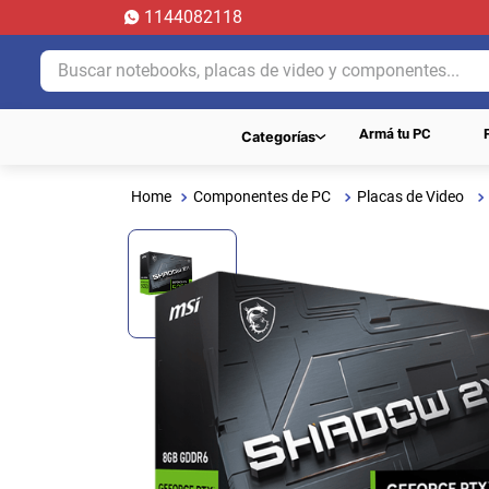
1144082118
Buscar notebooks, placas de video y componentes...
Armá tu PC
Categorías
Componentes de PC
Placas de Video