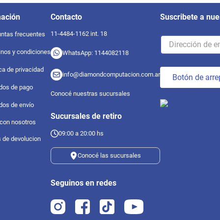
mación
Contacto
Suscribete a nue
11-4484-1162 int. 18
ntas frecuentes
nos y condiciones
WhatsApp: 1144082118
ica de privacidad
info@diamondcomputacion.com.ar
Botón de arre
dos de pago
Conocé nuestras sucursales
dos de envío
Sucursales de retiro
 con nosotros
09:00 a 20:00 hs
s de devolucion
Conocé las sucursales
Seguinos en redes