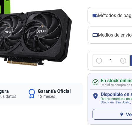
Métodos de pag
Medios de envío
－
＋
En stock onlin
Recibí tu compra en 
gura
Garantía Oficial
Disponible en 
tus datos
12 meses
Retiro inmediato
en e
Stock en:
San Justo,
Ve