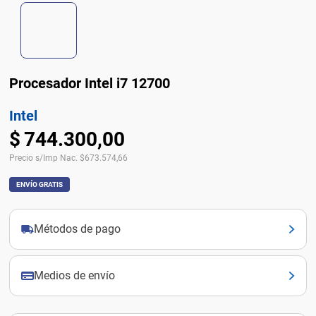
Procesador Intel i7 12700
Intel
$
744
.
300
,
00
Precio s/Imp Nac.
$
673.574,66
ENVÍO GRATIS
Métodos de pago
Medios de envío