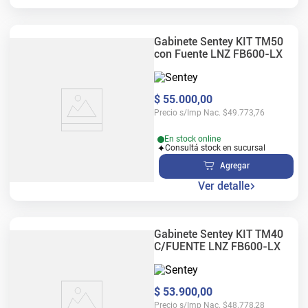
Gabinete Sentey KIT TM50
con Fuente LNZ FB600-LX
$
55
.
000
,
00
Precio s/Imp Nac.
$
49.773,76
En stock online
Consultá stock en sucursal
Agregar
Ver detalle
Gabinete Sentey KIT TM40
C/FUENTE LNZ FB600-LX
$
53
.
900
,
00
Precio s/Imp Nac.
$
48.778,28