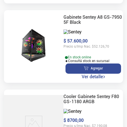
Gabinete Sentey A8 GS-7950
5F Black
$
57
.
600
,
00
Precio s/Imp Nac.
$
52.126,70
En stock online
Consultá stock en sucursal
Agregar
Ver detalle
Cooler Gabinete Sentey F80
GS-1180 ARGB
$
8700
,
00
Precio s/Imp Nac.
$
7.190,08