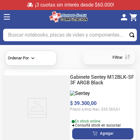
¡3 cuotas sin interés desde $60.000!
Buscar notebooks, placas de video y componentes...
Filtrar
Ordenar Por
Gabinete Sentey M12BLK-SF
3F ARGB Black
$
39
.
300
,
00
Precio s/Imp Nac.
$
35.565,61
En stock online
Consultá stock en sucursal
Agregar