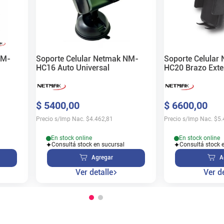
NM-
Soporte Celular Netmak NM-
Soporte Celular
HC16 Auto Universal
HC20 Brazo Exte
$
5400
,
00
$
6600
,
00
Precio s/Imp Nac.
$
4.462,81
Precio s/Imp Nac.
$
5.
En stock online
En stock online
Consultá stock en sucursal
Consultá stock 
Agregar
A
Ver detalle
Ver de