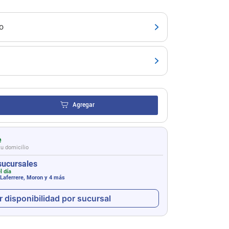
o
Agregar
e
tu domicilio
sucursales
l día
 Laferrere, Moron
y 4 más
r disponibilidad por sucursal