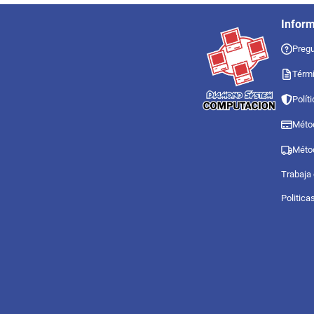
Infor
Pregu
Térmi
Polít
Méto
Méto
Trabaja
Politica