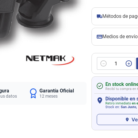
Métodos de pag
Medios de envío
－
＋
En stock onlin
Recibí tu compra en 
gura
Garantía Oficial
tus datos
12 meses
Disponible en 
Retiro inmediato
en e
Stock en:
San Justo,
Ve