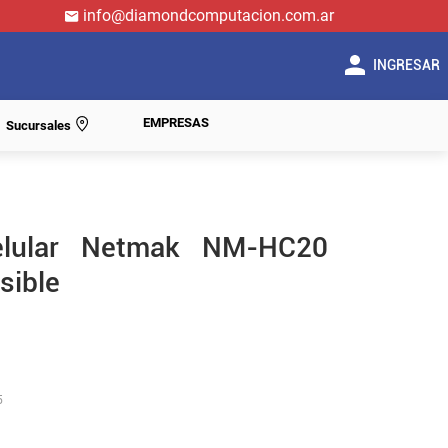
info@diamondcomputacion.com.ar
INGRESAR
EMPRESAS
Sucursales
elular Netmak NM-HC20
sible
5