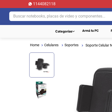
1144082118
Buscar notebooks, placas de video y componentes...
Armá tu PC
Categorías
Celulares
Soportes
Soporte Celular