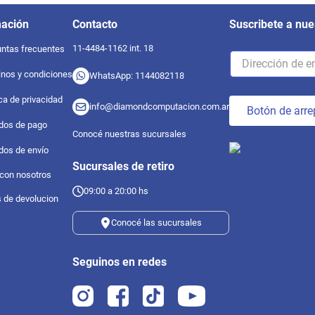
mación
Contacto
Suscribete a nue
11-4484-1162 int. 18
ntas frecuentes
nos y condiciones
WhatsApp: 1144082118
ica de privacidad
info@diamondcomputacion.com.ar
Botón de arre
dos de pago
Conocé nuestras sucursales
dos de envío
Sucursales de retiro
 con nosotros
09:00 a 20:00 hs
s de devolucion
Conocé las sucursales
Seguinos en redes