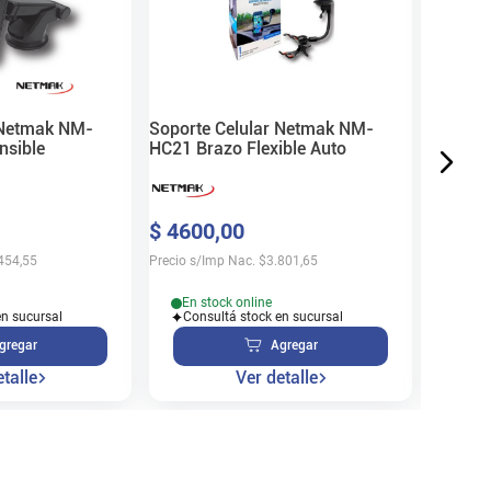
$
12
.
8
Precio s/
 Netmak NM-
Soporte Celular Netmak NM-
nsible
HC21 Brazo Flexible Auto
En s
$
4600
,
00
Cons
454,55
Precio s/Imp Nac.
$
3.801,65
En stock online
en sucursal
Consultá stock en sucursal
gregar
Agregar
talle
Ver detalle