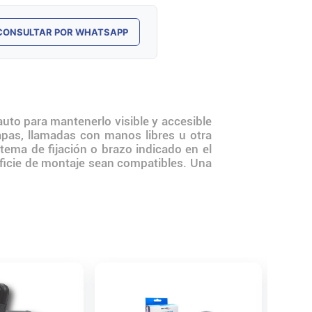
CONSULTAR POR WHATSAPP
o para mantenerlo visible y accesible
apas, llamadas con manos libres u otra
tema de fijación o brazo indicado en el
erficie de montaje sean compatibles. Una
Base Ca
NM-BC