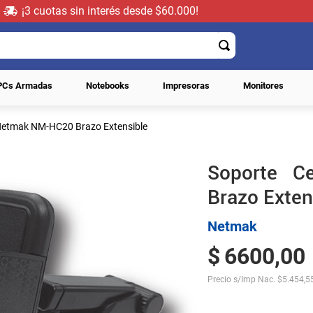
¡3 cuotas sin interés desde $60.000!
PCs Armadas
Notebooks
Impresoras
Monitores
 Netmak NM-HC20 Brazo Extensible
Soporte C
Brazo Exten
Netmak
$
6600
,
00
Precio s/Imp Nac.
$
5.454,5