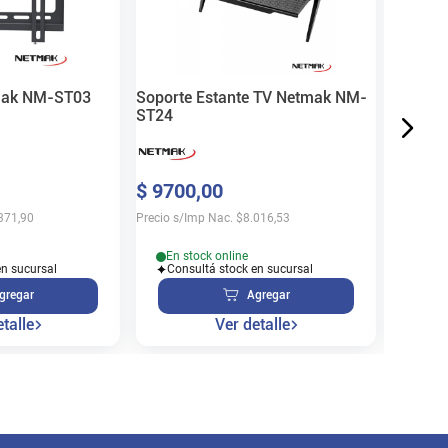
$
10
.
8
Precio s/
mak NM-ST03
Soporte Estante TV Netmak NM-
ST24
Sin 
$
9700
,
00
Disp
371,90
Precio s/Imp Nac.
$
8.016,53
En stock online
en sucursal
Consultá stock en sucursal
gregar
Agregar
talle
Ver detalle