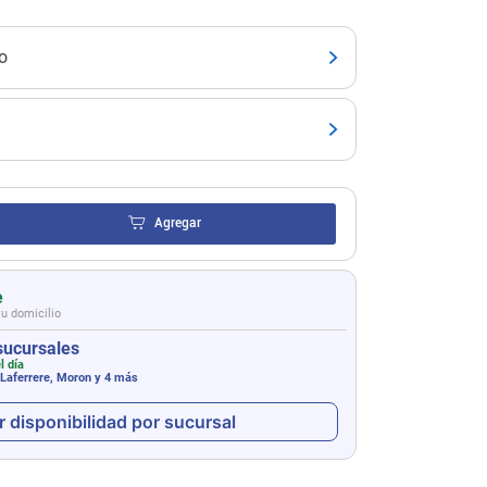
o
Agregar
e
tu domicilio
sucursales
l día
 Laferrere, Moron
y 4 más
r disponibilidad por sucursal