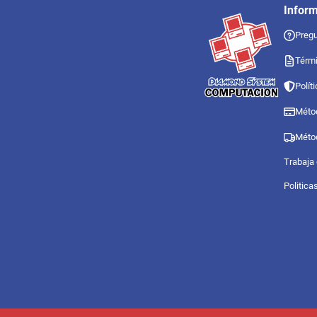
Infor
Pregu
Térmi
Polít
Méto
Méto
Trabaja
Politica