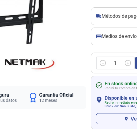
Métodos de pag
Medios de envío
－
＋
En stock onlin
Recibí tu compra en 
gura
Garantía Oficial
Disponible en 
tus datos
12 meses
Retiro inmediato
en e
Stock en:
San Justo,
Ve