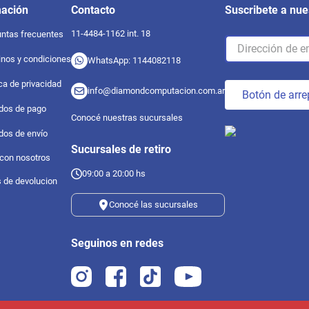
mación
Contacto
Suscribete a nue
11-4484-1162 int. 18
ntas frecuentes
nos y condiciones
WhatsApp: 1144082118
ica de privacidad
info@diamondcomputacion.com.ar
Botón de arre
dos de pago
Conocé nuestras sucursales
dos de envío
Sucursales de retiro
 con nosotros
09:00 a 20:00 hs
s de devolucion
Conocé las sucursales
Seguinos en redes