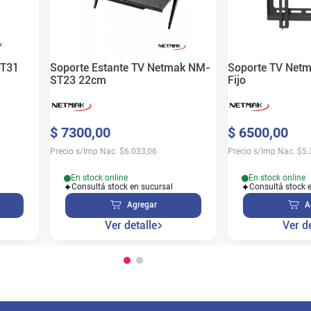
ST31
Soporte Estante TV Netmak NM-
Soporte TV Net
ST23 22cm
Fijo
$
7300
,
00
$
6500
,
00
Precio s/Imp Nac.
$
6.033,06
Precio s/Imp Nac.
$
5.
En stock online
En stock online
Consultá stock en sucursal
Consultá stock 
Agregar
A
Ver detalle
Ver de