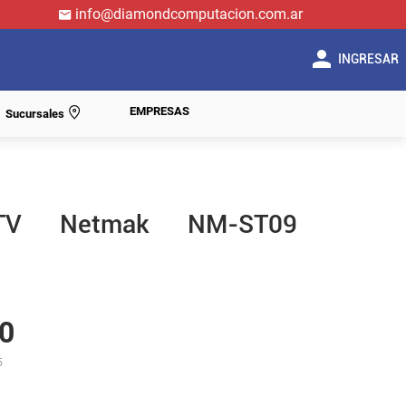
info@diamondcomputacion.com.ar
INGRESAR
EMPRESAS
Sucursales
 TV Netmak NM-ST09
0
5