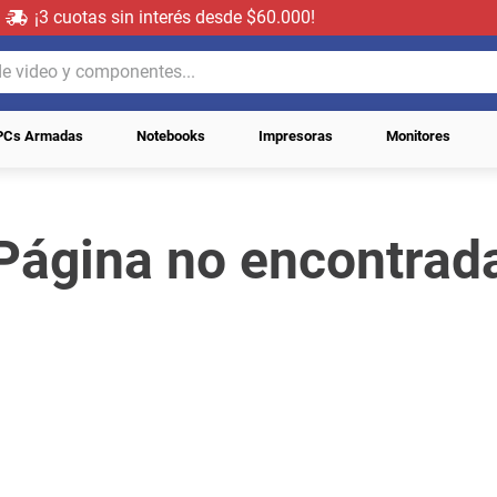
¡3 cuotas sin interés desde $60.000!
video y componentes...
PCs Armadas
Notebooks
Impresoras
Monitores
Página no encontrad