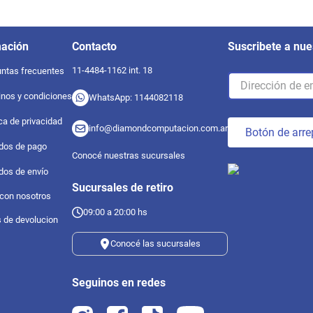
mación
Contacto
Suscribete a nue
11-4484-1162 int. 18
ntas frecuentes
nos y condiciones
WhatsApp: 1144082118
ica de privacidad
info@diamondcomputacion.com.ar
Botón de arre
dos de pago
Conocé nuestras sucursales
dos de envío
Sucursales de retiro
 con nosotros
09:00 a 20:00 hs
s de devolucion
Conocé las sucursales
Seguinos en redes