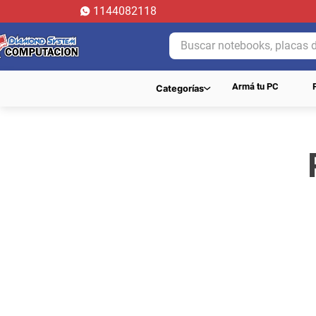
1144082118
Buscar notebooks, placas de 
Armá tu PC
Categorías