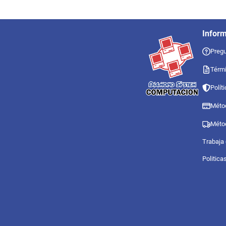
Infor
Pregu
Térmi
Polít
Méto
Méto
Trabaja
Politica