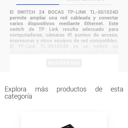
El SWITCH 24 BOCAS TP-LINK TL-SG1024D
permite ampliar una red cableada y conectar
varios dispositivos mediante Ethernet. Este
switch de TP Link resulta adecuado para
computadoras, cámaras IP, puntos de acceso,
impresoras y otros equipos de red compatibles.
El TP-Link TL-SG1024D es un switch no
gestionado de 24 puertos Gigabit diseñado para
brindar velocidades ultra rápidas y una
MOSTRAR MÁS
conectividad estable en redes empresariales o
entornos con alta demanda de datos. Gracias a
sus puertos RJ45 10/100/1000 Mbps con auto-
negociación , ofrece una solución confiable para
oficinas grandes, grupos de trabajo o pequeñas
Explora más productos de esta
salas de servidores..
categoría