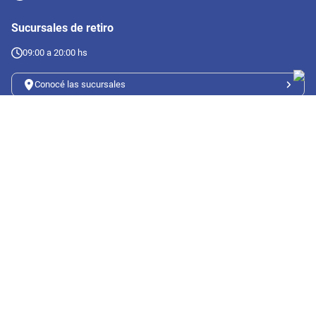
Sucursales de retiro
09:00 a 20:00 hs
Conocé las sucursales
Seguinos en redes
Suscribete a nuestro newsletter
Botón de arrepentimiento