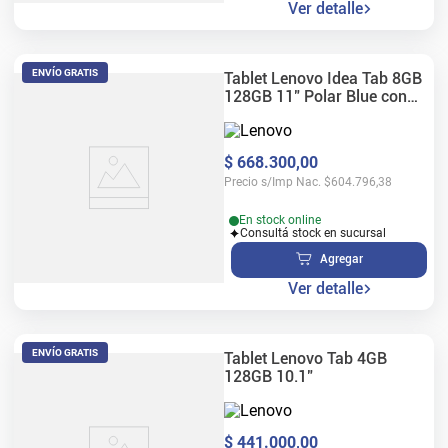
Ver detalle
ENVÍO GRATIS
Tablet Lenovo Idea Tab 8GB
128GB 11" Polar Blue con
Teclado y Lápiz
$
668
.
300
,
00
Precio s/Imp Nac.
$
604.796,38
En stock online
Consultá stock en sucursal
Agregar
Ver detalle
ENVÍO GRATIS
Tablet Lenovo Tab 4GB
128GB 10.1"
$
441
.
000
,
00