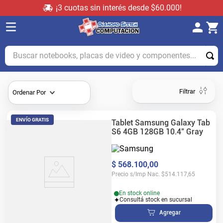
¡3 cuotas sin interés desde $60.000!
Buscar notebooks, placas de video y componentes...
Filtrar
Ordenar Por
ENVÍO GRATIS
Tablet Samsung Galaxy Tab
S6 4GB 128GB 10.4" Gray
$
568
.
100
,
00
Precio s/Imp Nac.
$
514.117,65
En stock online
Consultá stock en sucursal
Agregar