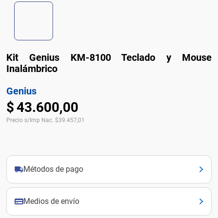
Kit Genius KM-8100 Teclado y Mouse
Inalámbrico
Genius
$
43
.
600
,
00
Precio s/Imp Nac.
$
39.457,01
Métodos de pago
Medios de envío