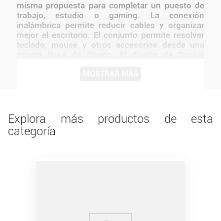
misma propuesta para completar un puesto de
trabajo, estudio o gaming. La conexión
inalámbrica permite reducir cables y organizar
mejor el escritorio. El conjunto permite resolver
teclado, mouse y otros accesorios desde una
misma línea de diseño. El diseño de Genius
mantiene una presentación coherente con la
MOSTRAR MÁS
línea y facilita integrarlo a distintos tipos de
setups. La propuesta combina funcionalidad,
comodidad y una presentación adecuada para el
uso cotidiano.
Explora más productos de esta
categoría