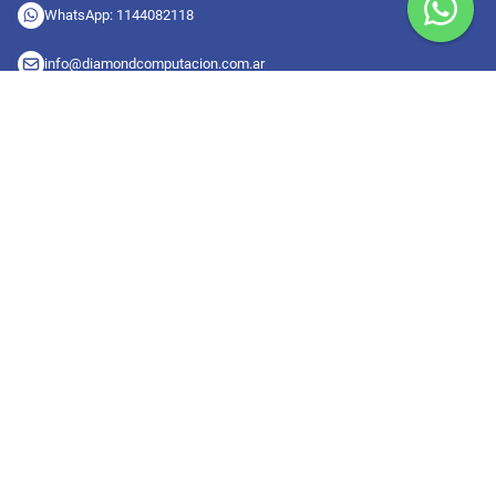
WhatsApp: 1144082118
info@diamondcomputacion.com.ar
Sucursales de retiro
09:00 a 20:00 hs
Conocé las sucursales
Seguinos en redes
Suscribete a nuestro newsletter