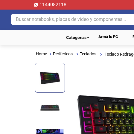
1144082118
Buscar notebooks, placas de video y componentes...
Armá tu PC
Categorías
Perifericos
Teclados
Teclado Redrag