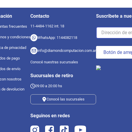
mación
Contacto
Suscribete a nue
11-4484-1162 int. 18
ntas frecuentes
nos y condiciones
WhatsApp: 1144082118
ica de privacidad
info@diamondcomputacion.com.ar
Botón de arre
dos de pago
Conocé nuestras sucursales
dos de envío
Sucursales de retiro
 con nosotros
09:00 a 20:00 hs
s de devolucion
Conocé las sucursales
Seguinos en redes