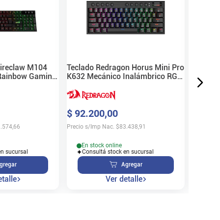
Mecáni
$
99
.
7
Precio s/
Fireclaw M104
Teclado Redragon Horus Mini Pro
 Rainbow Gaming
K632 Mecánico Inalámbrico RGB
Black
En s
$
92
.
200
,
00
Cons
.574,66
Precio s/Imp Nac.
$
83.438,91
En stock online
en sucursal
Consultá stock en sucursal
gregar
Agregar
talle
Ver detalle