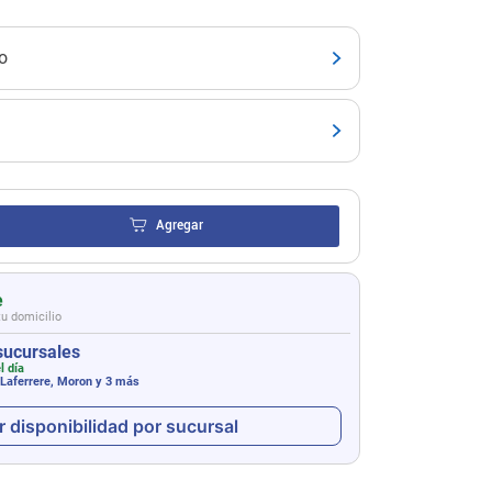
o
Agregar
e
tu domicilio
sucursales
l día
 Laferrere, Moron
y 3 más
r disponibilidad por sucursal