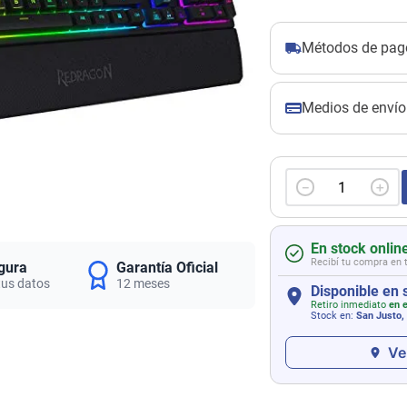
Métodos de pag
Medios de envío
－
＋
En stock onlin
Recibí tu compra en 
gura
Garantía Oficial
tus datos
12 meses
Disponible en 
Retiro inmediato
en e
Stock en:
San Justo,
Ve