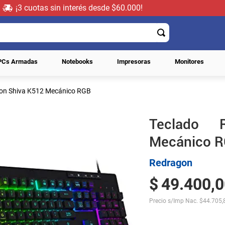
¡3 cuotas sin interés desde $60.000!
PCs Armadas
Notebooks
Impresoras
Monitores
on Shiva K512 Mecánico RGB
Teclado 
Mecánico 
Redragon
$
49
.
400
,
0
Precio s/Imp Nac.
$
44.705,