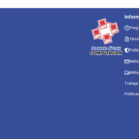
Infor
Pregu
Térmi
Polít
Méto
Méto
Trabaja
Politica