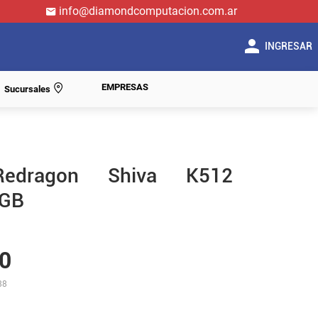
info@diamondcomputacion.com.ar
INGRESAR
EMPRESAS
Sucursales
Redragon Shiva K512
RGB
0
88