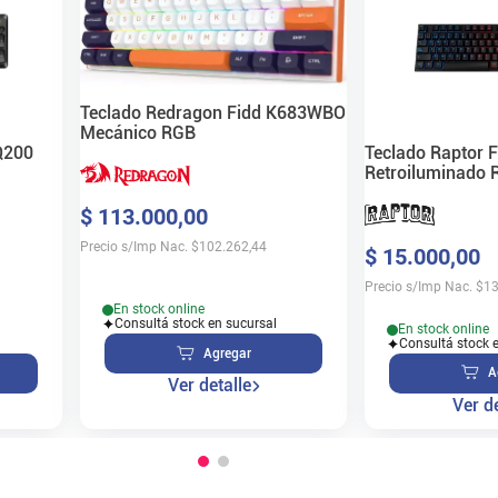
Teclado Redragon Fidd K683WBO
Mecánico RGB
Q200
Teclado Raptor 
Retroiluminado
Membrana USB
$
113
.
000
,
00
Precio s/Imp Nac.
$
102.262,44
$
15
.
000
,
00
Precio s/Imp Nac.
$
13
En stock online
Consultá stock en sucursal
En stock online
Consultá stock 
Agregar
A
Ver detalle
Ver de