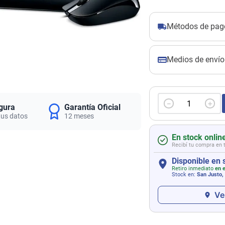
Métodos de pag
Medios de envío
－
＋
gura
Garantía Oficial
tus datos
12 meses
En stock onlin
Recibí tu compra en 
Disponible en 
Retiro inmediato
en e
Stock en:
San Justo,
Ve