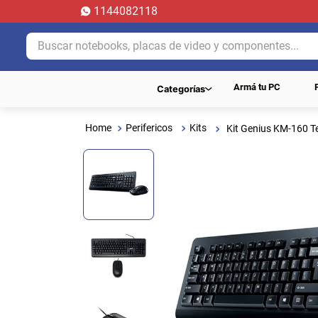
1144082118
Buscar notebooks, placas de video y componentes...
Armá tu PC
Categorías
Perifericos
Kits
Kit Genius KM-160 T