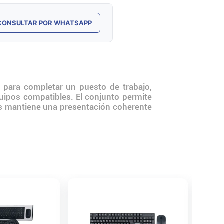
CONSULTAR POR WHATSAPP
para completar un puesto de trabajo,
quipos compatibles. El conjunto permite
us mantiene una presentación coherente
ENVÍO 
Kit Red
Mouse 