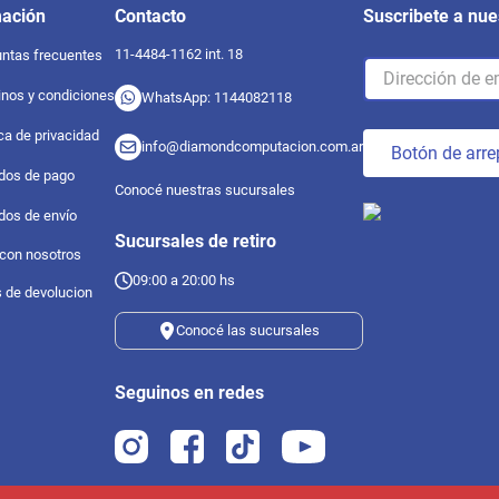
mación
Contacto
Suscribete a nue
11-4484-1162 int. 18
ntas frecuentes
nos y condiciones
WhatsApp: 1144082118
ica de privacidad
info@diamondcomputacion.com.ar
Botón de arre
dos de pago
Conocé nuestras sucursales
dos de envío
Sucursales de retiro
 con nosotros
09:00 a 20:00 hs
s de devolucion
Conocé las sucursales
Seguinos en redes