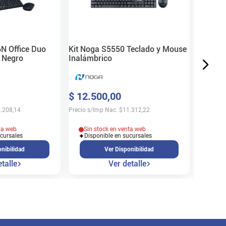
$
112
.
Precio s/
N Office Duo
Kit Noga S5550 Teclado y Mouse
 Negro
Inalámbrico
En s
$
12
.
500
,
00
Cons
.208,14
Precio s/Imp Nac.
$
11.312,22
ta web
Sin stock en venta web
ucursales
Disponible en sucursales
nibilidad
Ver Disponibilidad
talle
Ver detalle