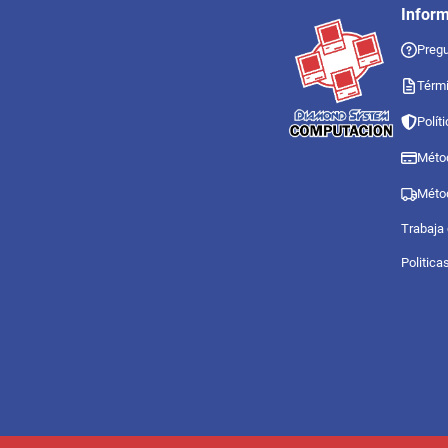
Infor
Pregu
Térmi
Polít
Méto
Méto
Trabaja
Politica