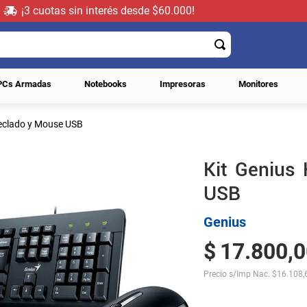
¡3 cuotas sin interés desde $60.000!
PCs Armadas
Notebooks
Impresoras
Monitores
eclado y Mouse USB
Kit Genius
USB
Genius
$
17
.
800
,
0
Precio s/Imp Nac.
$
16.108,