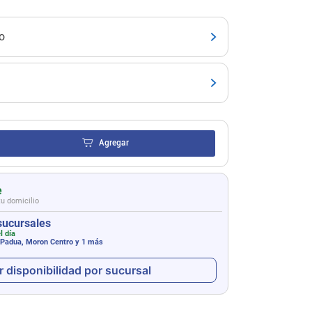
o
Agregar
e
tu domicilio
sucursales
l día
 Padua, Moron Centro
y 1 más
r disponibilidad por sucursal