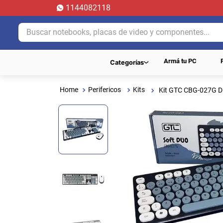
1144082118
Buscar notebooks, placas de video y componentes...
Armá tu PC
Categorías
Perifericos
Kits
Kit GTC CBG-027G Du