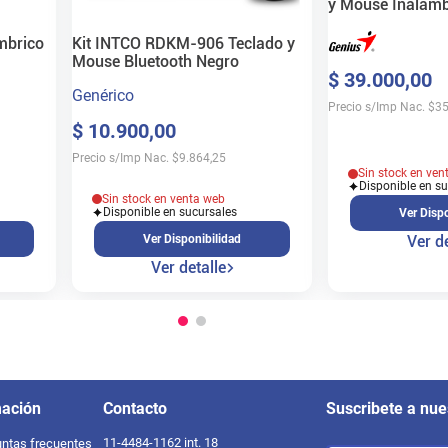
y Mouse Inalámb
Negro
Kit INTCO RDKM-906 Teclado y
mbrico
Mouse Bluetooth Negro
$
39
.
000
,
00
Genérico
Precio s/Imp Nac.
$
35
$
10
.
900
,
00
Precio s/Imp Nac.
$
9.864,25
Sin stock en ven
Disponible en s
Sin stock en venta web
Disponible en sucursales
Ver Dispo
Ver Disponibilidad
Ver de
Ver detalle
mación
Contacto
Suscribete a nue
11-4484-1162 int. 18
ntas frecuentes