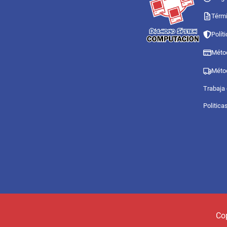
Térmi
Polít
Méto
Méto
Trabaja
Politica
Co