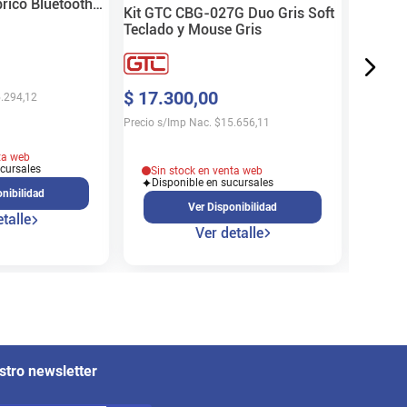
rico Bluetooth
Kit GTC CBG-027G Duo Gris Soft
Precio s/
Teclado y Mouse Gris
$
17
.
300
,
00
.294,12
En s
Precio s/Imp Nac.
$
15.656,11
Cons
ta web
ucursales
Sin stock en venta web
Disponible en sucursales
nibilidad
Ver Disponibilidad
talle
Ver detalle
stro newsletter