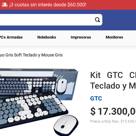
¡3 cuotas sin interés desde $60.000!
PCs Armadas
Notebooks
Impresoras
Monitores
o Gris Soft Teclado y Mouse Gris
Kit GTC C
Teclado y M
GTC
$
17
.
300
,
0
Precio s/Imp Nac.
$
15.656,