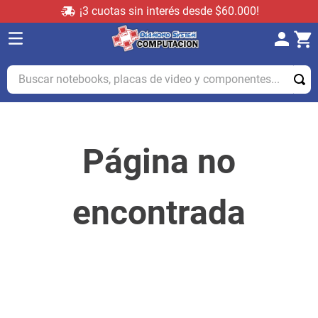
¡3 cuotas sin interés desde $60.000!
Buscar notebooks, placas de video y componentes...
Página no
encontrada