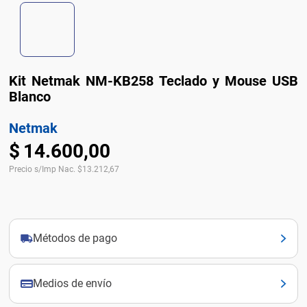
Kit Netmak NM-KB258 Teclado y Mouse USB
Blanco
Netmak
$
14
.
600
,
00
Precio s/Imp Nac.
$
13.212,67
Métodos de pago
Medios de envío