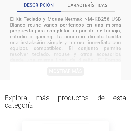
DESCRIPCIÓN
CARACTERÍSTICAS
El Kit Teclado y Mouse Netmak NM-KB258 USB
Blanco reúne varios periféricos en una misma
propuesta para completar un puesto de trabajo,
estudio o gaming. La conexión directa facilita
una instalación simple y un uso inmediato con
equipos compatibles. El conjunto permite
resolver teclado, mouse y otros accesorios
desde una misma línea de diseño. El Combo
Teclado y Mouse USB Netmak NM-KB258 es una
MOSTRAR MÁS
solución práctica y confiable para oficina, estudio
y uso doméstico Su conexión USB cableada
garantiza estabilidad y compatibilidad inmediata,
mientras que el diseño en color blanco aporta
una estética limpia y moderna al escritorio El
Explora más productos de esta
diseño de Netmak mantiene una presentación
categoría
coherente con la línea y facilita integrarlo a
distintos tipos de setups.