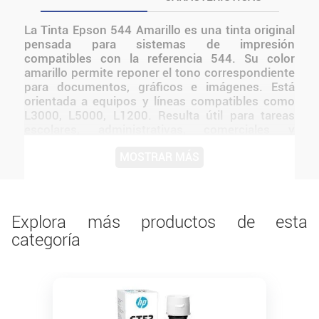
La Tinta Epson 544 Amarillo es una tinta original
pensada para sistemas de impresión
compatibles con la referencia 544. Su color
amarillo permite reponer el tono correspondiente
para documentos, gráficos e imágenes. Está
orientada a equipos y líneas compatibles como
L3000, L5000, L1200. Resulta útil para tareas
escolares, administrativas, comerciales y
domésticas donde se necesita mantener una
MOSTRAR MÁS
impresión uniforme y conservar la identificación
correcta del color. Al tratarse de un consumible
Epson, mantiene la formulación correspondiente
a la línea original.
Explora más productos de esta
categoría