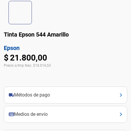
Tinta Epson 544 Amarillo
Epson
$
21
.
800
,
00
Precio s/Imp Nac.
$
18.016,53
Métodos de pago
Medios de envío