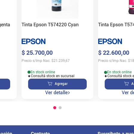
Tinta Epson T574220 Cyan
genta
Tinta Epson T5
$
25
.
700
,
00
$
22
.
600
,
00
Precio s/Imp Nac.
$
21.239,67
Precio s/Imp Nac.
$
18
En stock online
En stock online
Consultá stock en sucursal
Consultá stock 
Agregar
A
Ver detalle
Ver de
mación
Contacto
Suscribete a nue