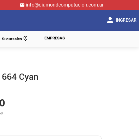
info@diamondcomputacion.com.ar
INGRESAR
EMPRESAS
Sucursales
n 664 Cyan
0
69