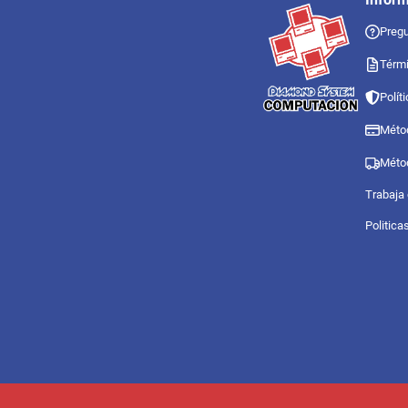
Pregu
Térmi
Polít
Méto
Méto
Trabaja
Politica