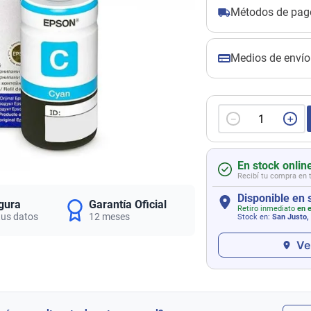
Métodos de pag
Medios de envío
－
＋
En stock onlin
Recibí tu compra en 
Disponible en 
gura
Garantía Oficial
Retiro inmediato
en e
tus datos
12 meses
Stock en:
San Justo,
Ve