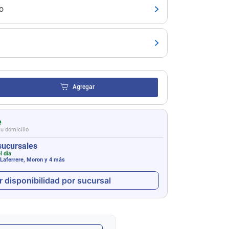
o
Agregar
e
tu domicilio
sucursales
l día
 Laferrere, Moron
y 4 más
r disponibilidad por sucursal