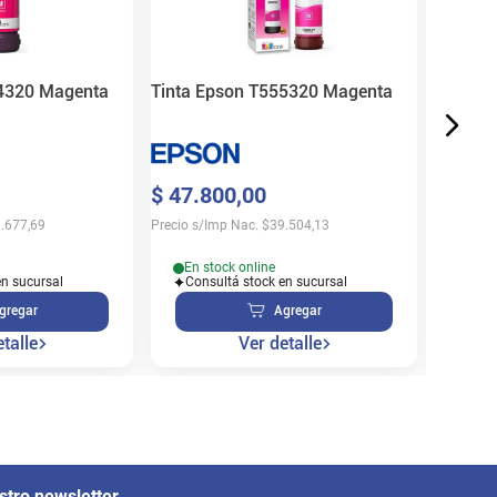
$
19
.
6
Precio s/
74320 Magenta
Tinta Epson T555320 Magenta
En s
$
47
.
800
,
00
Cons
.677,69
Precio s/Imp Nac.
$
39.504,13
En stock online
en sucursal
Consultá stock en sucursal
gregar
Agregar
talle
Ver detalle
stro newsletter