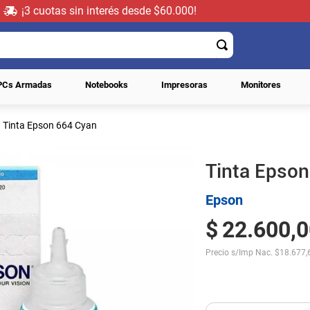
¡3 cuotas sin interés desde $60.000!
PCs Armadas
Notebooks
Impresoras
Monitores
Tinta Epson 664 Cyan
Tinta Epso
Epson
$
22
.
600
,
0
Precio s/Imp Nac.
$
18.677,