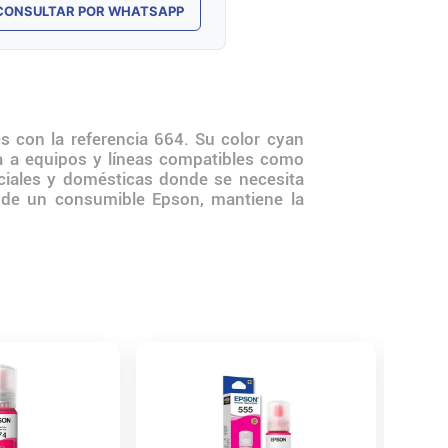
CONSULTAR POR WHATSAPP
s con la referencia 664. Su color cyan
a a equipos y líneas compatibles como
rciales y domésticas donde se necesita
se de un consumible Epson, mantiene la
Tinta H