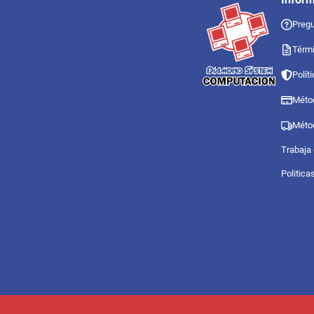
Pregu
Térmi
Polít
Méto
Méto
Trabaja
Politica