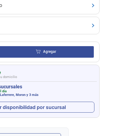
o
Agregar
e
tu domicilio
sucursales
l día
 Laferrere, Moron
y 3 más
r disponibilidad por sucursal