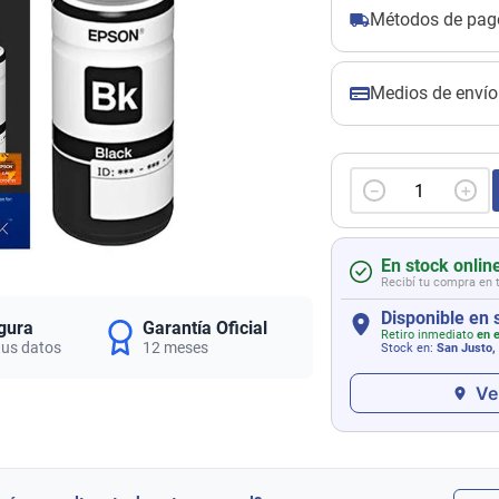
Métodos de pag
Medios de envío
－
＋
En stock onlin
Recibí tu compra en 
Disponible en 
gura
Garantía Oficial
Retiro inmediato
en e
tus datos
12 meses
Stock en:
San Justo,
Ve