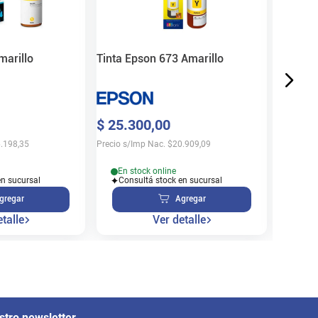
$
32
.
4
Precio s/
marillo
Tinta Epson 673 Amarillo
En s
$
25
.
300
,
00
Cons
.198,35
Precio s/Imp Nac.
$
20.909,09
En stock online
en sucursal
Consultá stock en sucursal
gregar
Agregar
talle
Ver detalle
stro newsletter