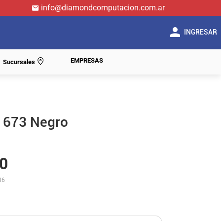
info@diamondcomputacion.com.ar
INGRESAR
EMPRESAS
Sucursales
n 673 Negro
0
86