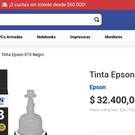
¡3 cuotas sin interés desde $60.000!
PCs Armadas
Notebooks
Impresoras
Monitores
Tinta Epson 673 Negro
Tinta Epso
Epson
$
32
.
400
,
0
Precio s/Imp Nac.
$
26.776,