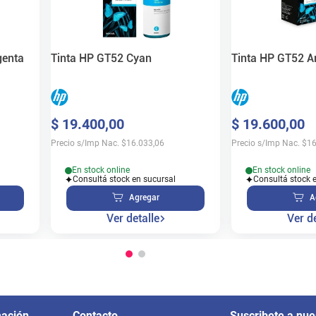
genta
Tinta HP GT52 Cyan
Tinta HP GT52 A
$
19
.
400
,
00
$
19
.
600
,
00
Precio s/Imp Nac.
$
16.033,06
Precio s/Imp Nac.
$
16
En stock online
En stock online
Consultá stock en sucursal
Consultá stock 
Agregar
A
Ver detalle
Ver de
mación
Contacto
Suscribete a nue