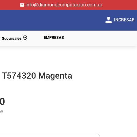
info@diamondcomputacion.com.ar
INGRESAR
EMPRESAS
Sucursales
n T574320 Magenta
0
69