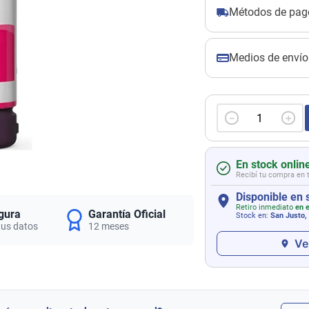
Métodos de pag
Medios de envío
－
＋
En stock onlin
Recibí tu compra en 
Disponible en 
Retiro inmediato
en e
gura
Garantía Oficial
Stock en:
San Justo,
tus datos
12 meses
Ve