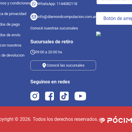
nos y condiciones
WhatsApp: 1144082118
ica de privacidad
info@diamondcomputacion.com.ar
Botón de arre
dos de pago
Conocé nuestras sucursales
dos de envío
Sucursales de retiro
 con nosotros
09:00 a 20:00 hs
s de devolucion
Conocé las sucursales
Seguinos en redes
pyright ©
2026
. Todos los derechos reservados.