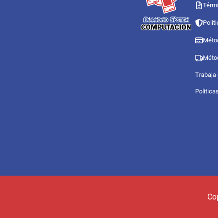
Térmi
Polít
Méto
Méto
Trabaja
Politica
Co