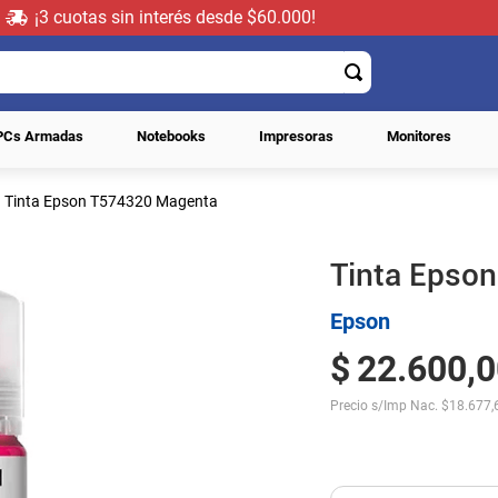
¡3 cuotas sin interés desde $60.000!
PCs Armadas
Notebooks
Impresoras
Monitores
Tinta Epson T574320 Magenta
Tinta Epso
Epson
$
22
.
600
,
0
Precio s/Imp Nac.
$
18.677,