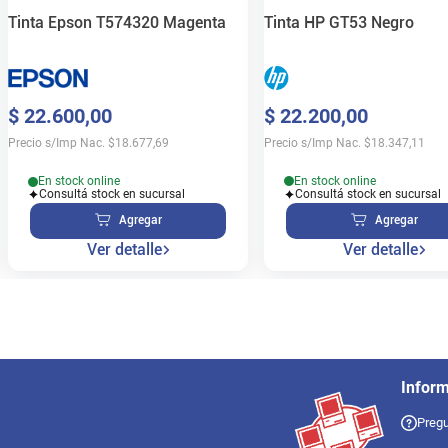
Tinta HP GT53 Negro
Tinta Epson T574320 Magenta
$
22
.
200
,
00
$
22
.
600
,
00
Precio s/Imp Nac.
$
18.347,11
Precio s/Imp Nac.
$
18.677,69
En stock online
En stock online
Consultá stock en sucursal
Consultá stock en sucursal
Agregar
Agregar
Ver detalle
Ver detalle
Infor
Pregu