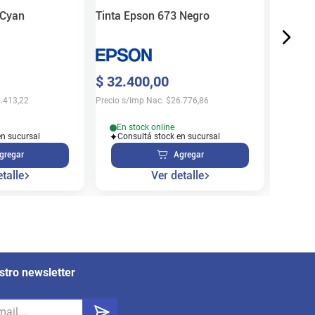
 Cyan
Tinta Epson 673 Negro
En s
$
32
.
400
,
00
Cons
.413,22
Precio s/Imp Nac.
$
26.776,86
En stock online
en sucursal
Consultá stock en sucursal
gregar
Agregar
talle
Ver detalle
stro newsletter