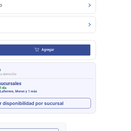
o
Agregar
e
tu domicilio
sucursales
l día
 Laferrere, Moron
y 1 más
r disponibilidad por sucursal