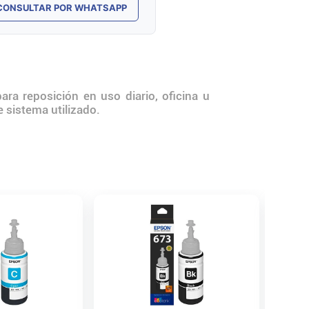
CONSULTAR POR WHATSAPP
a reposición en uso diario, oficina u
 sistema utilizado.
Tinta E
$
22
.
6
Precio s/