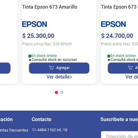
Tinta Epson 673 Amarillo
Tinta Epson 673
$
25
.
300
,
00
$
24
.
700
,
00
Precio s/Imp Nac.
$
20.909,09
Precio s/Imp Nac.
$
20
En stock online
En stock online
Consultá stock en sucursal
Consultá stock 
Agregar
A
Ver detalle
Ver de
mación
Contacto
Suscribete a nue
11-4484-1162 int. 18
ntas frecuentes