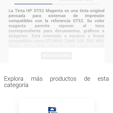
La Tinta HP GT52 Magenta es una tinta original
pensada para sistemas de impresión
compatibles con la referencia GT52. Su color
magenta permite reponer el tono
correspondiente para documentos, gráficos e
imágenes. Está orientada a equipos y líneas
compatibles como GT 5800, TANK 100, 300, 400,
TANK 500, 500. Resulta útil para tareas
escolares, administrativas, comerciales y
MOSTRAR MÁS
domésticas donde se necesita mantener una
impresión uniforme y conservar la identificación
correcta del color. Al tratarse de un consumible
HP, mantiene la formulación correspondiente a la
línea original.
Explora más productos de esta
categoría