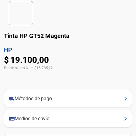
Tinta HP GT52 Magenta
HP
$
19
.
100
,
00
Precio s/Imp Nac.
$
15.785,12
Métodos de pago
Medios de envío