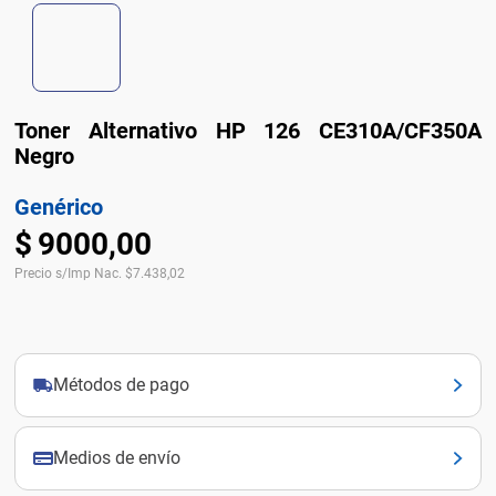
Toner Alternativo HP 126 CE310A/CF350A
Negro
Genérico
$
9000
,
00
Precio s/Imp Nac.
$
7.438,02
Métodos de pago
Medios de envío