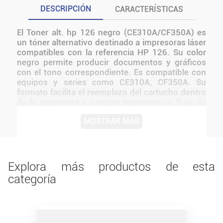
DESCRIPCIÓN
CARACTERÍSTICAS
El Toner alt. hp 126 negro (CE310A/CF350A) es
un tóner alternativo destinado a impresoras láser
compatibles con la referencia HP 126. Su color
negro permite producir documentos y gráficos
con el tono correspondiente. Es compatible con
equipos y series como CE310A, CF350A. Su
formato facilita el reemplazo del cartucho dentro
de la impresora y permite mantener un flujo de
trabajo continuo en hogares, oficinas, comercios
MOSTRAR MÁS
y espacios educativos. Una alternativa práctica
para mantener la impresora operativa y sostener
el ritmo de trabajo cotidiano sin agregar
funciones que no correspondan al consumible.
Explora más productos de esta
categoría