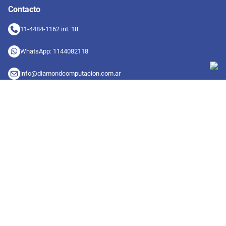
Contacto
11-4484-1162 int. 18
WhatsApp: 1144082118
info@diamondcomputacion.com.ar
Sucursales de retiro
09:00 a 20:00 hs
Conocé las sucursales
Seguinos en redes