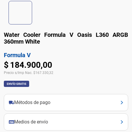
Water Cooler Formula V Oasis L360 ARGB
360mm White
Formula V
$
184
.
900
,
00
Precio s/Imp Nac.
$
167.330,32
ENVÍO GRATIS
Métodos de pago
Medios de envío