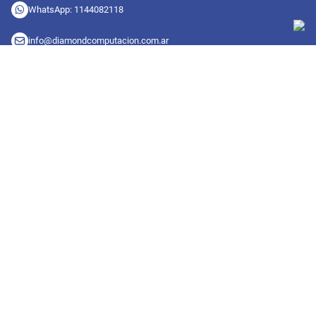
WhatsApp: 1144082118
info@diamondcomputacion.com.ar
Sucursales de retiro
09:00 a 20:00 hs
Conocé las sucursales
Seguinos en redes
Suscribete a nuestro newsletter