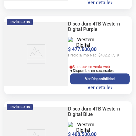
Ver detalle
ENVÍO GRATIS
Disco duro 4TB Western
Digital Purple
$
477
.
600
,
00
Precio s/Imp Nac.
$
432.217,19
Sin stock en venta web
Disponible en sucursales
Ver Disponibilidad
Ver detalle
ENVÍO GRATIS
Disco duro 4TB Western
Digital Blue
$
408
.
500
,
00