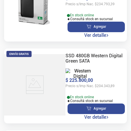
Precio s/Imp Nac.
$
234.793,39
En stock online
Consultá stock en sucursal
Agregar
Ver detalle
ENVÍO GRATIS
SSD 480GB Western Digital
Green SATA
$
225
.
800
,
00
Precio s/Imp Nac.
$
204.343,89
En stock online
Consultá stock en sucursal
Agregar
Ver detalle