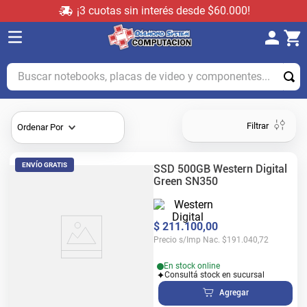
¡3 cuotas sin interés desde $60.000!
Buscar notebooks, placas de video y componentes...
Filtrar
Ordenar Por
ENVÍO GRATIS
SSD 500GB Western Digital
Green SN350
$
211
.
100
,
00
Precio s/Imp Nac.
$
191.040,72
En stock online
Consultá stock en sucursal
Agregar