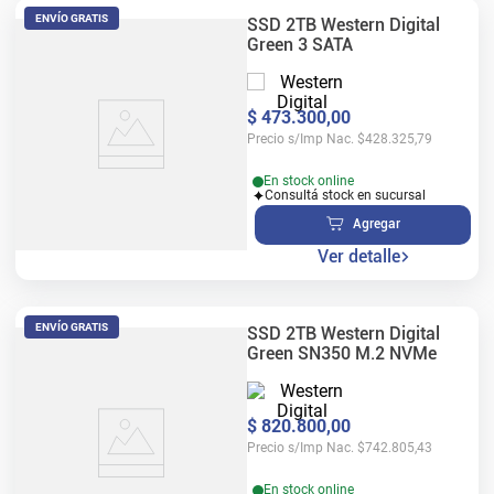
ENVÍO GRATIS
SSD 2TB Western Digital
Green 3 SATA
$
473
.
300
,
00
Precio s/Imp Nac.
$
428.325,79
En stock online
Consultá stock en sucursal
Agregar
Ver detalle
ENVÍO GRATIS
SSD 2TB Western Digital
Green SN350 M.2 NVMe
$
820
.
800
,
00
Precio s/Imp Nac.
$
742.805,43
En stock online