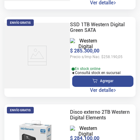
Ver detalle
ENVÍO GRATIS
SSD 1TB Western Digital
Green SATA
$
285
.
300
,
00
Precio s/Imp Nac.
$
258.190,05
En stock online
Consultá stock en sucursal
Agregar
Ver detalle
ENVÍO GRATIS
Disco externo 2TB Western
Digital Elements
$
284
.
100
,
00