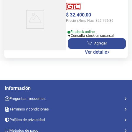
$
32
.
400
,
00
Precio s/Imp Nac.
$
26.776,86
En stock online
Consultá stock en sucursal
Agregar
Ver detalle
Información
Preguntas frecuentes
Términos y condiciones
Política de privacidad
Métodos de pago