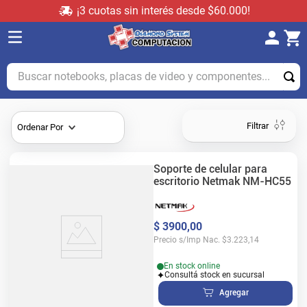
¡3 cuotas sin interés desde $60.000!
Buscar notebooks, placas de video y componentes...
Filtrar
Ordenar Por
Soporte de celular para
escritorio Netmak NM-HC55
$
3900
,
00
Precio s/Imp Nac.
$
3.223,14
En stock online
Consultá stock en sucursal
Agregar