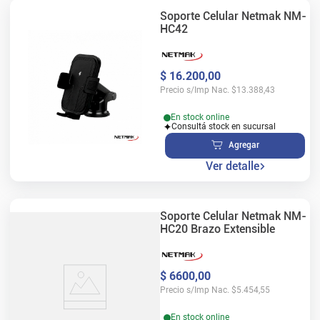
Soporte Celular Netmak NM-
HC42
$
16
.
200
,
00
Precio s/Imp Nac.
$
13.388,43
En stock online
Consultá stock en sucursal
Agregar
Ver detalle
Soporte Celular Netmak NM-
HC20 Brazo Extensible
$
6600
,
00
Precio s/Imp Nac.
$
5.454,55
En stock online