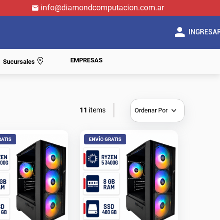
info@diamondcomputacion.com.ar
INGRESA
EMPRESAS
Sucursales
11
Ordenar Por
RATIS
ENVÍO GRATIS