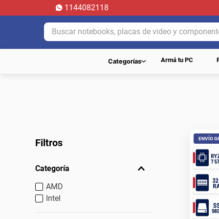
1144082118
Buscar notebooks, placas de video y componentes.
Armá tu PC
Categorías
ENVÍO G
Filtros
Categoría
AMD
Intel