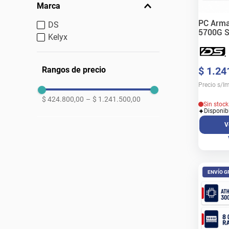
Marca
PC Arma
DS
5700G 
Kelyx
RAM
$
1
.
24
Rangos de precio
Precio s/I
$ 424.800,00
–
$ 1.241.500,00
Sin stoc
Disponib
V
ENVÍO G