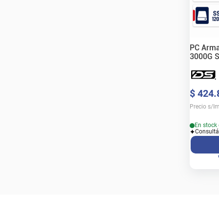
PC Arma
3000G 
RAM
$
424
.
Precio s/I
En stock 
Consultá