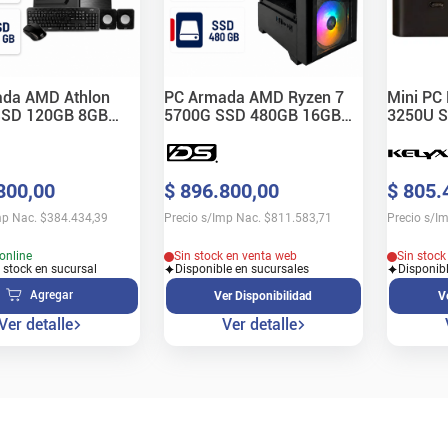
da AMD Athlon
PC Armada AMD Ryzen 7
Mini PC 
SSD 120GB 8GB
5700G SSD 480GB 16GB
3250U 
RAM
RAM CX
800
,
00
$
896
.
800
,
00
$
805
.
mp Nac.
$
384.434,39
Precio s/Imp Nac.
$
811.583,71
Precio s/I
online
Sin stock en venta web
Sin stock
 stock en sucursal
Disponible en sucursales
Disponib
Agregar
Ver Disponibilidad
V
Ver detalle
Ver detalle