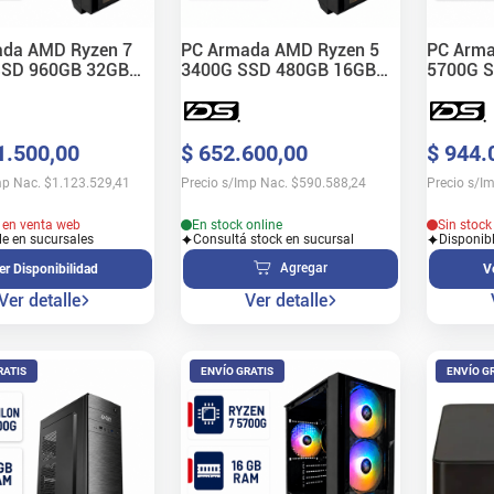
da AMD Ryzen 7
PC Armada AMD Ryzen 5
PC Arma
SSD 960GB 32GB
3400G SSD 480GB 16GB
5700G 
RAM
RAM
1
.
500
,
00
$
652
.
600
,
00
$
944
.
mp Nac.
$
1.123.529,41
Precio s/Imp Nac.
$
590.588,24
Precio s/I
k en venta web
En stock online
Sin stock
le en sucursales
Consultá stock en sucursal
Disponib
Agregar
er Disponibilidad
V
Ver detalle
Ver detalle
RATIS
ENVÍO GRATIS
ENVÍO G