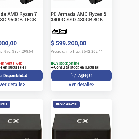
da AMD Ryzen 7
PC Armada AMD Ryzen 5
SSD 960GB 16GB
3400G SSD 480GB 8GB
RAM
000
,
00
$
599
.
200
,
00
mp Nac.
$
854.298,64
Precio s/Imp Nac.
$
542.262,44
 en venta web
En stock online
le en sucursales
Consultá stock en sucursal
Agregar
er Disponibilidad
Ver detalle
Ver detalle
RATIS
ENVÍO GRATIS