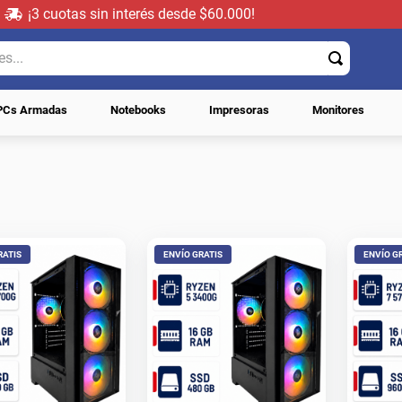
¡3 cuotas sin interés desde $60.000!
..
PCs Armadas
Notebooks
Impresoras
Monitores
RATIS
ENVÍO GRATIS
ENVÍO G