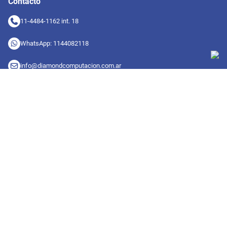
Contacto
11-4484-1162 int. 18
WhatsApp: 1144082118
info@diamondcomputacion.com.ar
Sucursales de retiro
09:00 a 20:00 hs
Conocé las sucursales
Seguinos en redes
Suscribete a nuestro newsletter