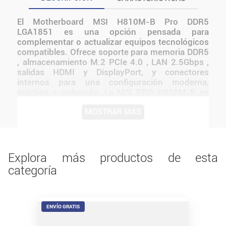
El Motherboard MSI H810M-B Pro DDR5
LGA1851 es una opción pensada para
complementar o actualizar equipos tecnológicos
compatibles. Ofrece soporte para memoria DDR5
, almacenamiento M.2 PCIe 4.0 , LAN 2.5Gbps ,
salidas HDMI y DisplayPort, y conectores
internos para una configuración moderna,
práctica y ordenada. La MSI PRO H810M-B es
una motherboard mATX con socket LGA 1851 ,
MOSTRAR MÁS
pensada para armar PCs actuales con
procesadores Intel Core Ultra Series 2 . Antes de
instalarlo o utilizarlo, conviene verificar medidas,
conexiones, alimentación y compatibilidad con el
resto del equipo.
Explora más productos de esta
categoría
ENVÍO GRATIS