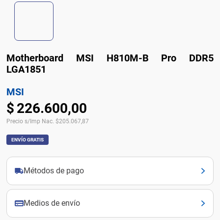
Motherboard MSI H810M-B Pro DDR5
LGA1851
MSI
$
226
.
600
,
00
Precio s/Imp Nac.
$
205.067,87
ENVÍO GRATIS
Métodos de pago
Medios de envío