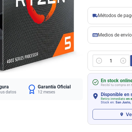
Métodos de pag
Medios de envío
－
＋
En stock onlin
Recibí tu compra en 
gura
Garantía Oficial
tus datos
12 meses
Disponible en 
Retiro inmediato
en e
Stock en:
San Justo,
Ve