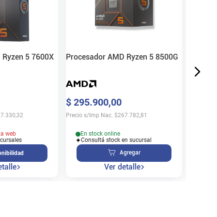
$
825
.
Precio s/
 Ryzen 5 7600X
Procesador AMD Ryzen 5 8500G
Sin 
$
295
.
900
,
00
Disp
7.330,32
Precio s/Imp Nac.
$
267.782,81
ta web
En stock online
ucursales
Consultá stock en sucursal
Agregar
nibilidad
talle
Ver detalle