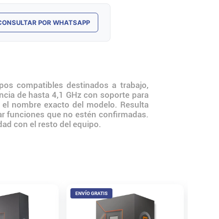
CONSULTAR POR WHATSAPP
os compatibles destinados a trabajo,
encia de hasta 4,1 GHz con soporte para
n el nombre exacto del modelo. Resulta
ar funciones que no estén confirmadas.
dad con el resto del equipo.
ENVÍO GRATIS
ENVÍO 
Proces
7800X