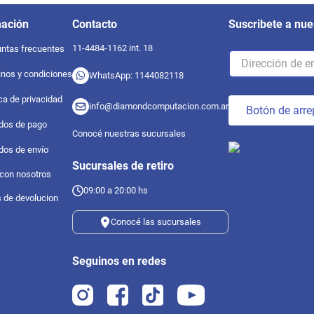
mación
Contacto
Suscribete a nue
11-4484-1162 int. 18
ntas frecuentes
nos y condiciones
WhatsApp: 1144082118
ica de privacidad
info@diamondcomputacion.com.ar
Botón de arre
dos de pago
Conocé nuestras sucursales
dos de envío
Sucursales de retiro
 con nosotros
09:00 a 20:00 hs
s de devolucion
Conocé las sucursales
Seguinos en redes