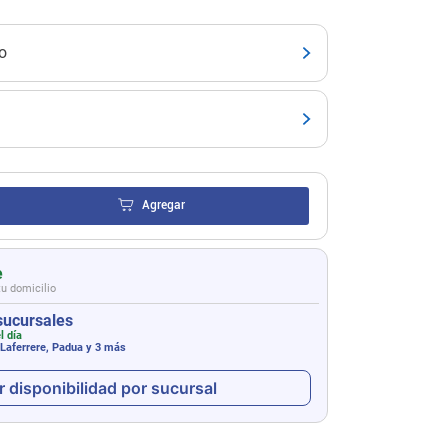
o
Agregar
e
tu domicilio
sucursales
l día
 Laferrere, Padua
y 3 más
r disponibilidad por sucursal