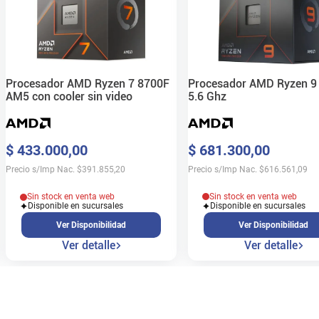
Procesador AMD Ryzen 9
Procesador AMD Ryzen 7 8700F
5.6 Ghz
AM5 con cooler sin video
$
681
.
300
,
00
$
433
.
000
,
00
Precio s/Imp Nac.
$
616.561,09
Precio s/Imp Nac.
$
391.855,20
Sin stock en venta web
Sin stock en venta web
Disponible en sucursales
Disponible en sucursales
Ver Disponibilidad
Ver Disponibilidad
Ver detalle
Ver detalle