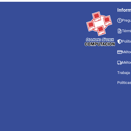
Infor
Pregu
Térmi
Polít
Méto
Méto
Trabaja
Politica