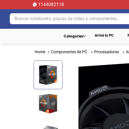
1144082118
Buscar notebooks, placas de video y componentes...
Armá tu PC
Categorías
Componentes de PC
Procesadores
A