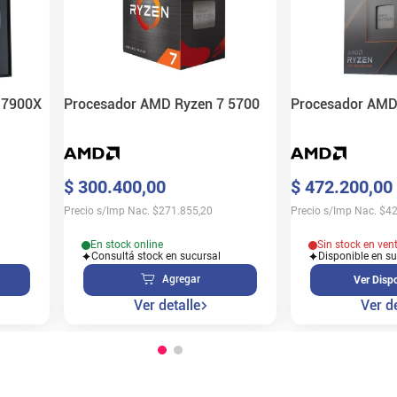
 7900X
Procesador AMD Ryzen 7 5700
Procesador AMD
$
300
.
400
,
00
$
472
.
200
,
00
Precio s/Imp Nac.
$
271.855,20
Precio s/Imp Nac.
$
42
En stock online
Sin stock en ven
Consultá stock en sucursal
Disponible en s
Agregar
Ver Dispo
Ver detalle
Ver de