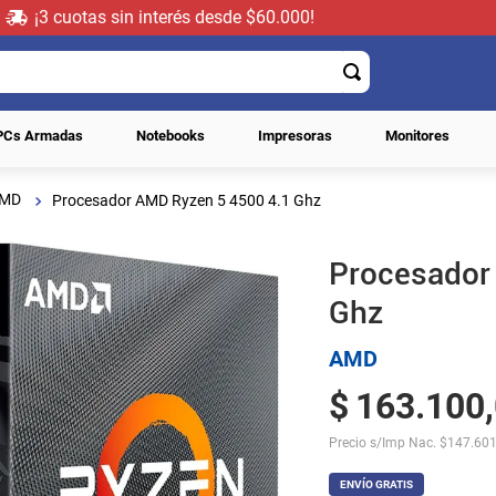
¡3 cuotas sin interés desde $60.000!
PCs Armadas
Notebooks
Impresoras
Monitores
MD
Procesador AMD Ryzen 5 4500 4.1 Ghz
Procesado
Ghz
AMD
$
163
.
100
,
Precio s/Imp Nac.
$
147.601
ENVÍO GRATIS