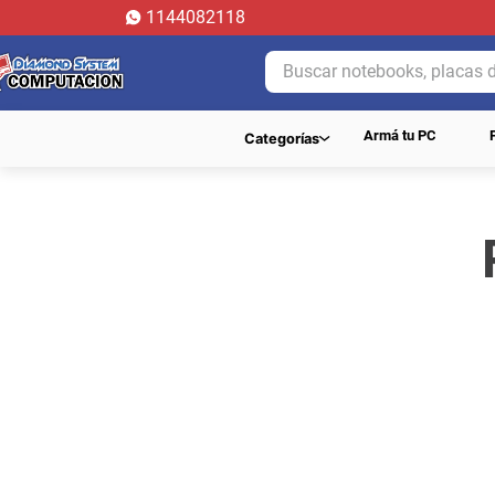
1144082118
Buscar notebooks, placas de 
Armá tu PC
Categorías