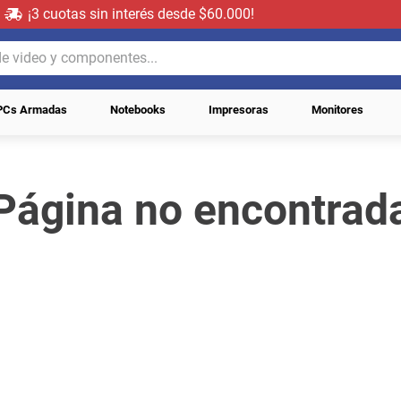
¡3 cuotas sin interés desde $60.000!
video y componentes...
PCs Armadas
Notebooks
Impresoras
Monitores
Página no encontrad