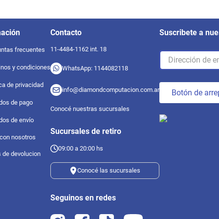
mación
Contacto
Suscribete a nue
11-4484-1162 int. 18
ntas frecuentes
nos y condiciones
WhatsApp: 1144082118
ica de privacidad
info@diamondcomputacion.com.ar
Botón de arre
dos de pago
Conocé nuestras sucursales
dos de envío
Sucursales de retiro
 con nosotros
09:00 a 20:00 hs
s de devolucion
Conocé las sucursales
Seguinos en redes