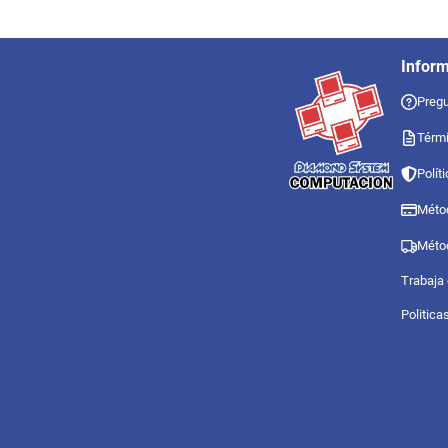
Infor
Pregu
Térmi
Polít
Méto
Méto
Trabaja
Politica